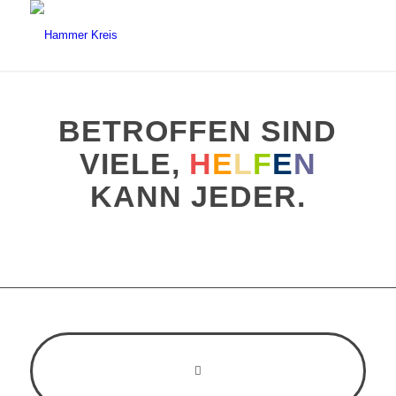
BETROFFEN SIND
VIELE,
H
E
L
F
E
N
KANN JEDER.