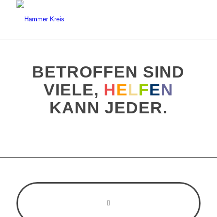
BETROFFEN SIND
VIELE,
H
E
L
F
E
N
KANN JEDER.